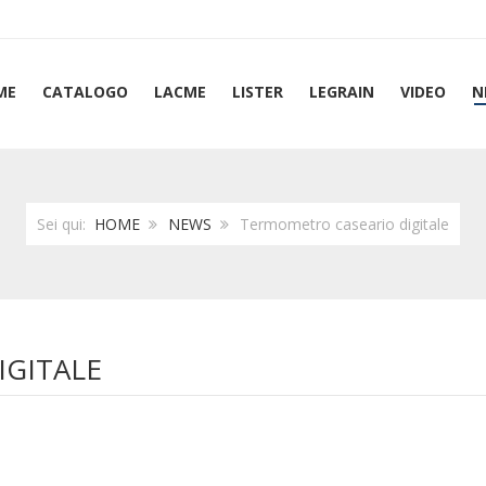
ME
CATALOGO
LACME
LISTER
LEGRAIN
VIDEO
N
Sei qui:
HOME
NEWS
Termometro caseario digitale
GITALE