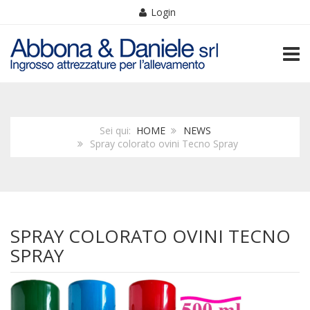
Login
TOGG
Sei qui:
HOME
NEWS
Spray colorato ovini Tecno Spray
SPRAY COLORATO OVINI TECNO
SPRAY