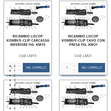
RICAMBIO LISCOP
RICAMBIO LISCOP
KOMBI/E-CLIP CARCASSA
KOMBI/E-CLIP CAVO CON
INFERIORE FIG. KM15
PRESA FIG. KM21
Cod: LM15
Cod: LM21
0
1
2
3
4
5
6
7
8
9