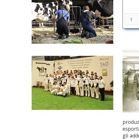
produz
esporta
gli add