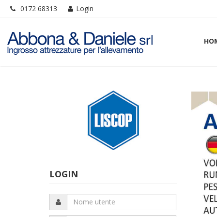
0172 68313
Login
HO
LOGIN
Nome
utente