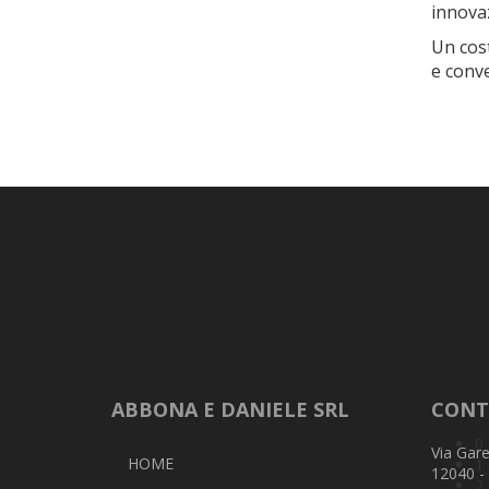
innovaz
Un cost
e conve
ABBONA E DANIELE SRL
CONT
0
Via Gare
HOME
1
12040 -
2