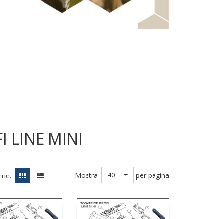
I LINE MINI
40
Mostra
per pagina
ome: