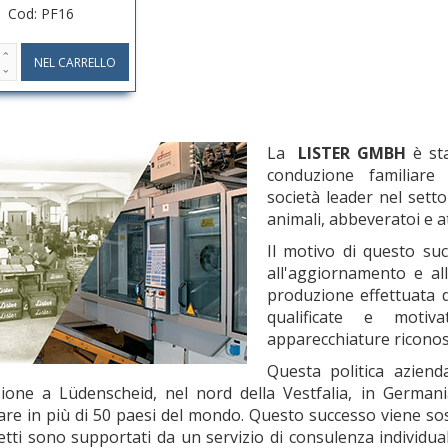
Cod: PF16
La
LISTER GMBH
è sta
conduzione familiare
società leader nel setto
animali, abbeveratoi e at
Il motivo di questo su
all'aggiornamento e al
produzione effettuata 
qualificate e mot
apparecchiature riconosc
Questa politica azie
ione a Lüdenscheid, nel nord della Vestfalia, in Germa
re in più di 50 paesi del mondo. Questo successo viene sos
etti sono supportati da un servizio di consulenza individua