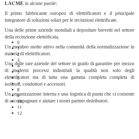
LACME
in alcune parole:
Il primo fabbricante europeo di elettrificatori e il principale
integratore di soluzioni solari per le recinzioni elettrificate.
Una delle prime aziende mondiali a depositare brevetti nel settore
della recinzione elettrificata.
0
Un membro molto attivo nella comunità della normalizzazione in
1
materia di elettrificatori.
2
3
Una delle rare aziende del settore in grado di garantire per mezzo
4
di moderni processi industriali la qualità non solo degli
5
elettrificatori ma di tutta una gamma completa completa di
6
7
isolatori, conduttori e accessori.
8
Un organizzazione interna e una logistica di punta che ci consente
9
di accompagnare e aiutare i nostri partner distributori.
10
11
12