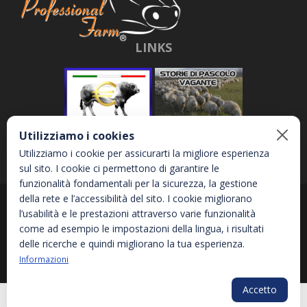
LINKS
Utilizziamo i cookies
Utilizziamo i cookie per assicurarti la migliore esperienza
sul sito. I cookie ci permettono di garantire le
funzionalità fondamentali per la sicurezza, la gestione
della rete e l’accessibilità del sito. I cookie migliorano
Abbona e Daniele S.r.l. - Via Garetta, 3 - 12040 - Genola (CN) - P.IVA
l’usabilità e le prestazioni attraverso varie funzionalità
02810870044
come ad esempio le impostazioni della lingua, i risultati
delle ricerche e quindi migliorano la tua esperienza.
Informazioni
Privacy Policy
Informativa sui Cookies
Accessibilità
Accetto
PLG_SYS