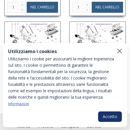
Utilizziamo i cookies
Utilizziamo i cookie per assicurarti la migliore esperienza
sul sito. I cookie ci permettono di garantire le
RICAMBIO AESCULAP
RICAMBIO AESCULAP
funzionalità fondamentali per la sicurezza, la gestione
OVINI ECONOM II
OVINI ECONOM II
della rete e l’accessibilità del sito. I cookie migliorano
BOCCOLA ECCENTR FIG.
BOCCOLA DI PRESS FIG.
l’usabilità e le prestazioni attraverso varie funzionalità
AO18
AO25
come ad esempio le impostazioni della lingua, i risultati
Cod: AE10030
Cod: AE10037
delle ricerche e quindi migliorano la tua esperienza.
Informazioni
Accetto
PLG_SYS
Ricerca
Preferiti
Compara
Carrello
Page 2