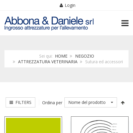
Login
TOGG
Sei qui:
HOME
NEGOZIO
ATTREZZATURA VETERINARIA
Sutura ed accessori
FILTERS
Nome del prodotto
Ordina per