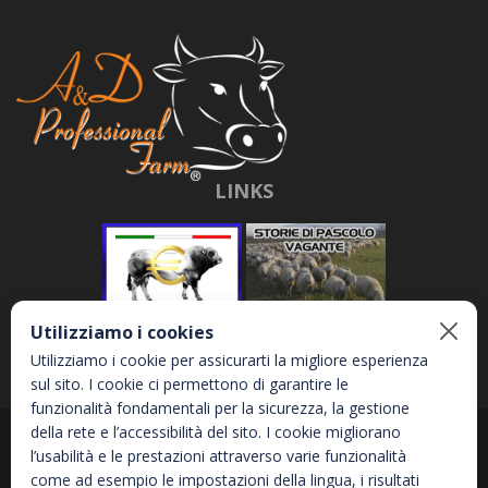
LINKS
Utilizziamo i cookies
Utilizziamo i cookie per assicurarti la migliore esperienza
sul sito. I cookie ci permettono di garantire le
funzionalità fondamentali per la sicurezza, la gestione
della rete e l’accessibilità del sito. I cookie migliorano
Abbona e Daniele S.r.l. - Via Garetta, 3 - 12040 - Genola (CN) - P.IVA
l’usabilità e le prestazioni attraverso varie funzionalità
02810870044
come ad esempio le impostazioni della lingua, i risultati