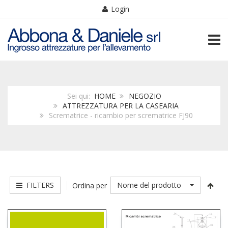
Login
TOGG
Sei qui:
HOME
NEGOZIO
ATTREZZATURA PER LA CASEARIA
Scrematrice - ricambio per scrematrice FJ90
FILTERS
Nome del prodotto
Ordina per