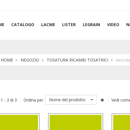
ME
CATALOGO
LACME
LISTER
LEGRAIN
VIDEO
N
:
HOME
NEGOZIO
TOSATURA RICAMBI TOSATRICI
Aescula
Nome del prodotto
 1 - 3 di 3
Ordina per
Vedi come