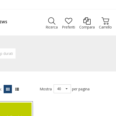
EWS
Ricerca
Preferiti
Compara
Carrello
p durati
40
Mostra
per pagina
: