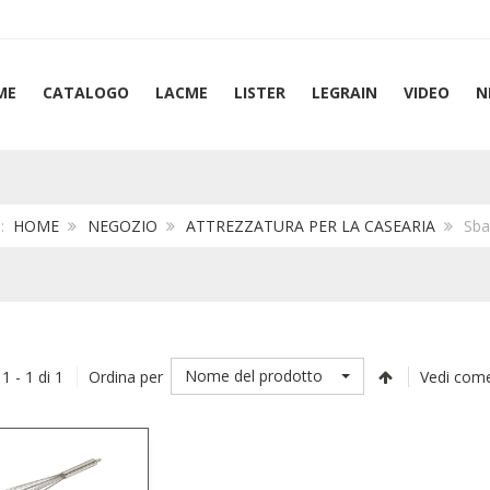
ME
CATALOGO
LACME
LISTER
LEGRAIN
VIDEO
N
i:
HOME
NEGOZIO
ATTREZZATURA PER LA CASEARIA
Sbat
Nome del prodotto
 1 - 1 di 1
Ordina per
Vedi come