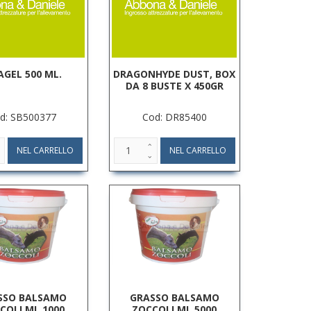
AGEL 500 ML.
DRAGONHYDE DUST, BOX
DA 8 BUSTE X 450GR
d: SB500377
Cod: DR85400
SSO BALSAMO
GRASSO BALSAMO
COLI ML.1000
ZOCCOLI ML.5000