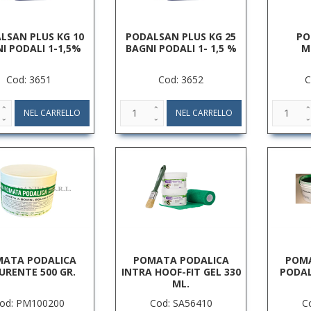
LSAN PLUS KG 10
PODALSAN PLUS KG 25
PO
I PODALI 1-1,5%
BAGNI PODALI 1- 1,5 %
M
Cod: 3651
Cod: 3652
C
ATA PODALICA
POMATA PODALICA
POMA
URENTE 500 GR.
INTRA HOOF-FIT GEL 330
PODAL
ML.
od: PM100200
Cod: SA56410
C