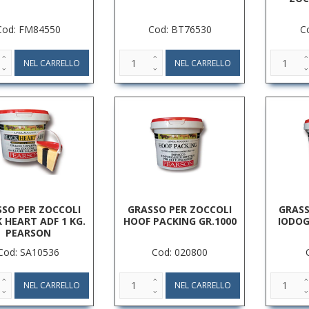
Cod: FM84550
Cod: BT76530
C
SO PER ZOCCOLI
GRASSO PER ZOCCOLI
GRASS
 HEART ADF 1 KG.
HOOF PACKING GR.1000
IODOG
PEARSON
Cod: SA10536
Cod: 020800