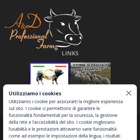
LINKS
Utilizziamo i cookies
Utilizziamo i cookie per assicurarti la migliore esperienza
sul sito. I cookie ci permettono di garantire le
funzionalità fondamentali per la sicurezza, la gestione
della rete e l’accessibilità del sito. I cookie migliorano
Abbona e Daniele S.r.l. - Via Garetta, 3 - 12040 - Genola (CN) - P.IVA
l’usabilità e le prestazioni attraverso varie funzionalità
02810870044
come ad esempio le impostazioni della lingua, i risultati