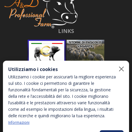
LINKS
Utilizziamo i cookies
Utilizziamo i cookie per assicurarti la migliore esperienza
sul sito. I cookie ci permettono di garantire le
funzionalità fondamentali per la sicurezza, la gestione
della rete e l’accessibilità del sito. I cookie migliorano
Abbona e Daniele S.r.l. - Via Garetta, 3 - 12040 - Genola (CN) - P.IVA
l’usabilità e le prestazioni attraverso varie funzionalità
02810870044
come ad esempio le impostazioni della lingua, i risultati
delle ricerche e quindi migliorano la tua esperienza.
Informazioni
Privacy Policy
Informativa sui Cookies
Accessibilità