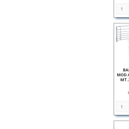
BA
MOD.C
MT.2