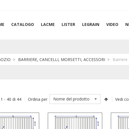
ME
CATALOGO
LACME
LISTER
LEGRAIN
VIDEO
N
GOZIO
BARRIERE, CANCELLI, MORSETTI, ACCESSORI
Barriere p
Nome del prodotto
 1 - 40 di 44
Ordina per
Vedi c