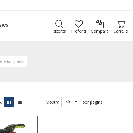
EWS
Ricerca
Preferiti
Compara
Carrello
ne e lampade
40
Mostra
per pagina
: