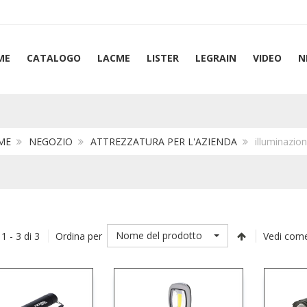
ME
CATALOGO
LACME
LISTER
LEGRAIN
VIDEO
N
ME
NEGOZIO
ATTREZZATURA PER L'AZIENDA
illuminazio
Nome del prodotto
 1 - 3 di 3
Ordina per
Vedi come