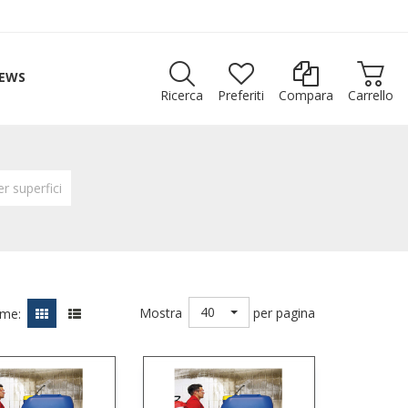
EWS
Ricerca
Preferiti
Compara
Carrello
r superfici
40
Mostra
per pagina
ome: