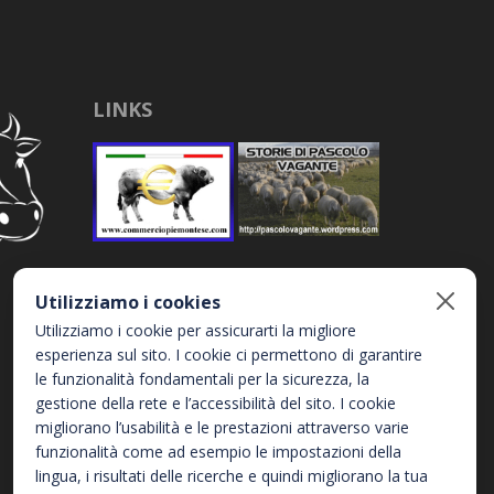
LINKS
Utilizziamo i cookies
Utilizziamo i cookie per assicurarti la migliore
esperienza sul sito. I cookie ci permettono di garantire
le funzionalità fondamentali per la sicurezza, la
gestione della rete e l’accessibilità del sito. I cookie
migliorano l’usabilità e le prestazioni attraverso varie
funzionalità come ad esempio le impostazioni della
lingua, i risultati delle ricerche e quindi migliorano la tua