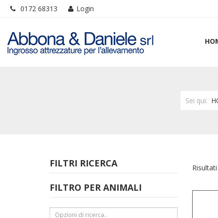
0172 68313
Login
HO
Sei qui:
H
FILTRI RICERCA
Risultati
FILTRO PER ANIMALI