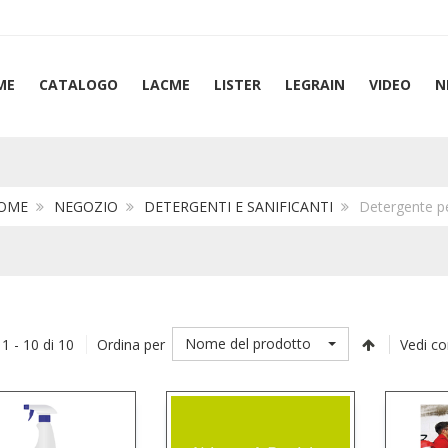
ME
CATALOGO
LACME
LISTER
LEGRAIN
VIDEO
N
OME
NEGOZIO
DETERGENTI E SANIFICANTI
Detergente pe
Nome del prodotto
 1 - 10 di 10
Ordina per
Vedi c