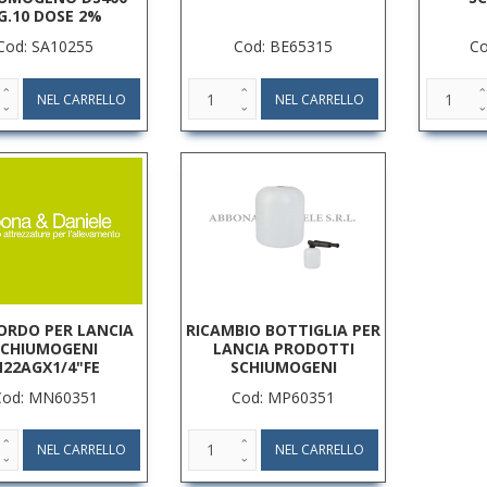
G.10 DOSE 2%
Cod: SA10255
Cod: BE65315
C
ORDO PER LANCIA
RICAMBIO BOTTIGLIA PER
SCHIUMOGENI
LANCIA PRODOTTI
22AGX1/4"FE
SCHIUMOGENI
Cod: MN60351
Cod: MP60351