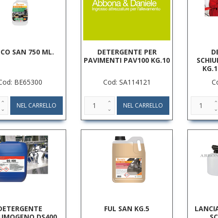
CO SAN 750 ML.
DETERGENTE PER
D
PAVIMENTI PAV100 KG.10
SCHI
KG.1
Cod: BE65300
Cod: SA114121
C
DETERGENTE
FUL SAN KG.5
LANCI
IUMOGENO DS400
S