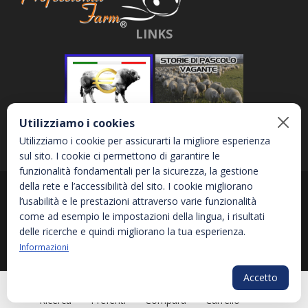
LINKS
Utilizziamo i cookies
Utilizziamo i cookie per assicurarti la migliore esperienza
sul sito. I cookie ci permettono di garantire le
funzionalità fondamentali per la sicurezza, la gestione
della rete e l’accessibilità del sito. I cookie migliorano
Abbona e Daniele S.r.l. - Via Garetta, 3 - 12040 - Genola (CN) - P.IVA
l’usabilità e le prestazioni attraverso varie funzionalità
02810870044
come ad esempio le impostazioni della lingua, i risultati
delle ricerche e quindi migliorano la tua esperienza.
Informazioni
Privacy Policy
Informativa sui Cookies
Accessibilità
Accetto
PLG_SYS
Ricerca
Preferiti
Compara
Carrello