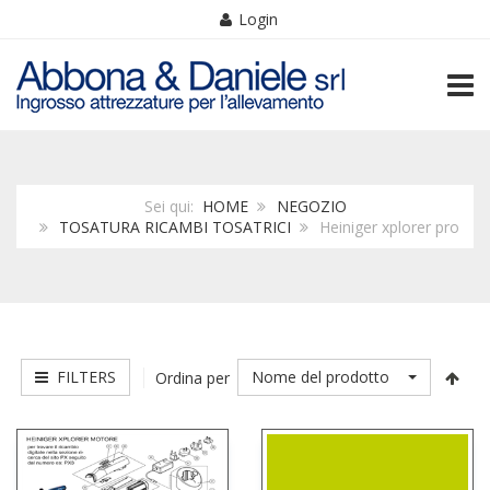
Login
TOGG
Sei qui:
HOME
NEGOZIO
TOSATURA RICAMBI TOSATRICI
Heiniger xplorer pro
FILTERS
Nome del prodotto
Ordina per